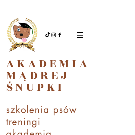
AKADEMIA
MĄDREJ
ŚNUPKI
szkolenia psów
treningi
akademi
a