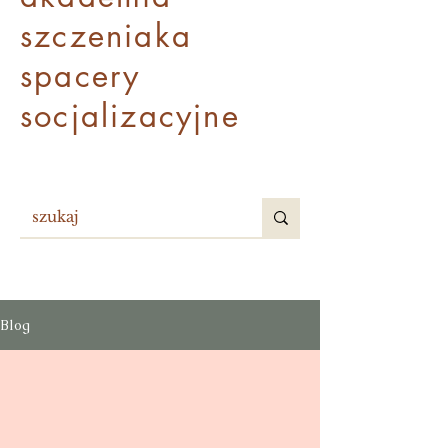
szczenia
ka
spacery
socjalizacyjne
Blog