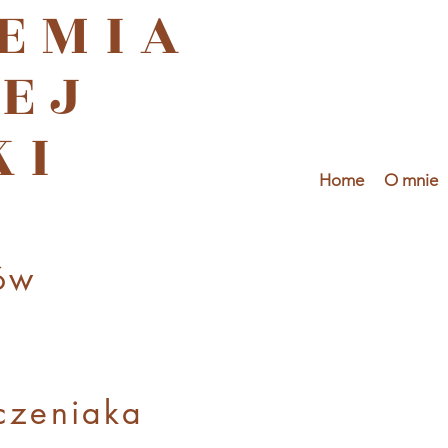
EMIA
EJ
KI
Home
O mnie
ów
czenia
ka