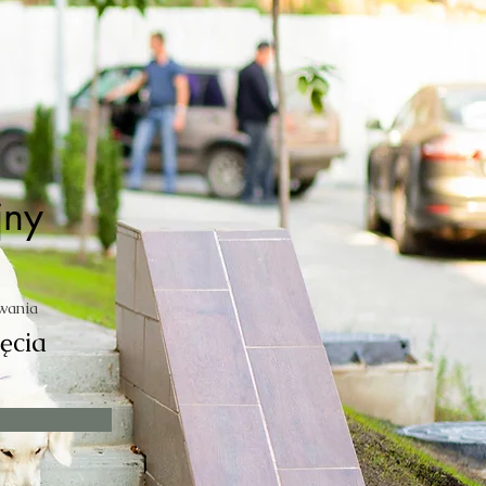
jny
wania
jęcia