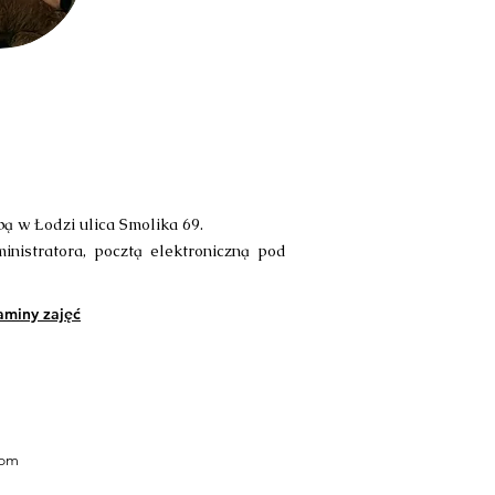
 w Łodzi ulica Smolika 69.
inistratora, pocztą elektroniczną pod
aminy zajęć
com