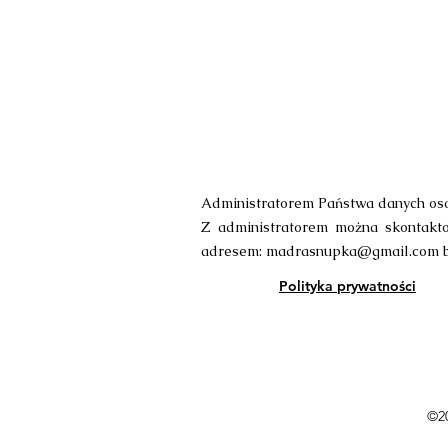
Administratorem Państwa danych oso
Z administratorem można skontaktow
adresem:
madrasnupka@gmail.com
b
Polityka prywatności
©20