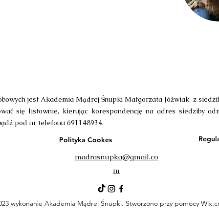
bowych jest Akademia Mądrej Śnupki Małgorzata Jóźwiak z siedzibą
ać się listownie, kierując korespondencję na adres siedziby adm
ądź pod nr telefonu 691148934.
Regul
Polityka Cookes
madrasnupka@gmail.co
m
23 wykonanie Akademia Mądrej Śnupki. Stworzono przy pomocy Wix.