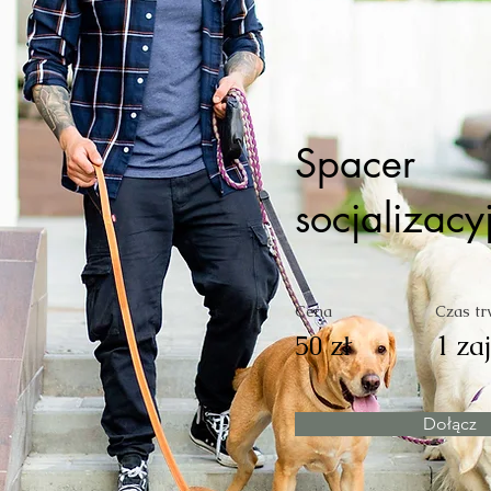
Spacer
socjalizacy
Cena
Czas tr
50 zł
1 za
Dołącz