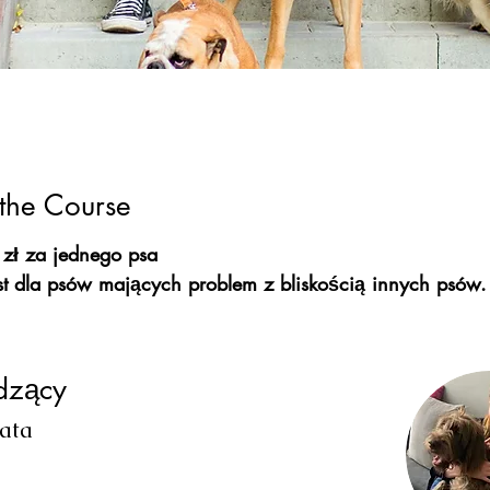
the Course
zł za jednego psa
st dla psów mających problem z bliskością innych psów.
dzący
ata