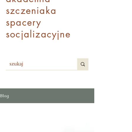
szczenia
ka
spacery
socjalizacyjne
Blog