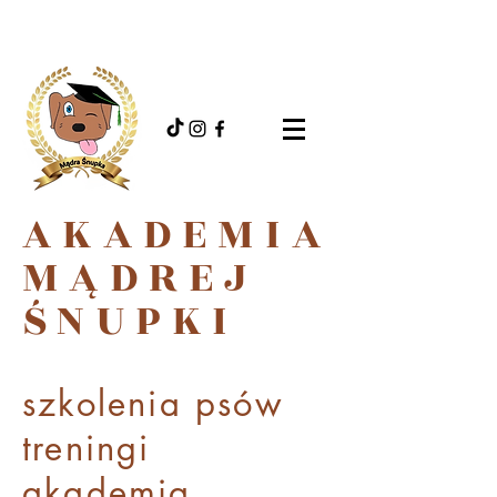
AKADEMIA
MĄDREJ
ŚNUPKI
szkolenia psów
treningi
akademi
a