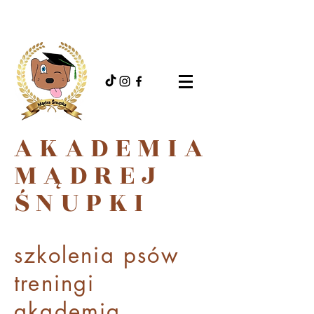
AKADEMIA
MĄDREJ
ŚNUPKI
szkolenia psów
treningi
akademi
a