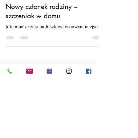
Nowy członek rodziny –
szczeniak w domu
Jak pomóc temu maluszkowi w nowym miejscu.
Administratorem Państwa danych osobowych jest Akademia
Mądrej Śnupki Małgorzata Jóźwiak z siedzibą w Łodzi
ulica Smolika 69.
Z administratorem można skontaktować się listownie,
kierując korespondencję na adres siedziby administratora,
pocztą elektroniczną pod adresem:
madrasnupka@gmail.com
bądź pod nr telefonu
691148934
.
Regulaminy zajęć
Polityka prywatności
Polityka Cookes