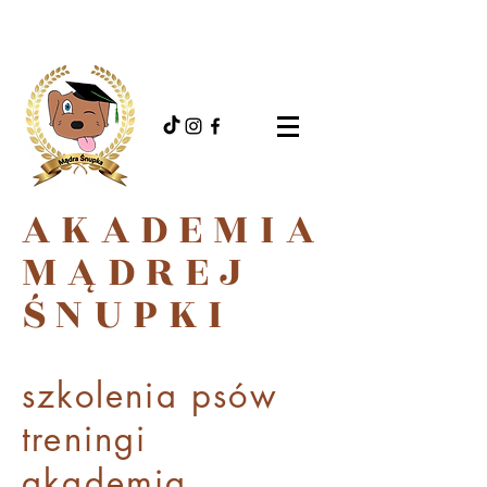
AKADEMIA
MĄDREJ
ŚNUPKI
szkolenia psów
treningi
akademi
a