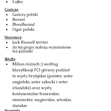
Łajka
Gończe
Gończy polski
Basset
Bloodhound
Ogar polski
Norowce
Jack Russell terrier
do tej grupy należą wymienione 
też jamniki
Wyżły
Milion różnych ;) według 
klasyfikacji FCI główny podział 
to wyżły brytyjskie (pointer, seter 
angielski, seter szkocki i seter 
irlandzki) oraz wyżły 
kontynentalne francuskie, 
niemieckie, węgierskie, włoskie, 
duńskie
Spaniele