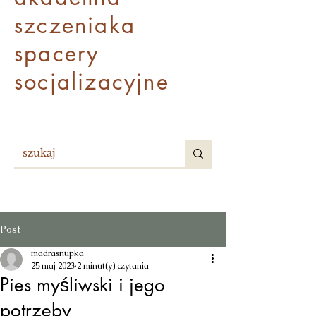
szczenia
ka
spacery
socjalizacyjne
Post
madrasnupka
25 maj 2023
2 minut(y) czytania
Pies myśliwski i jego
potrzeby