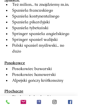
Też milion... tu znajdziemy m.in. 
Spaniela francuskiego
Spaniela kontynentalnego
Spaniela pikardyjski
Spaniela tybetański
Springer spaniela angielskiego
Springer spaniel walijski
Polski spaniel myśliwski... no 
dużo
Posokowce
Posokowiec bawarski 
Posokowiec hanowerski
Alpejski gończy krótkonożny
Płochacze
Płochacz holenderski
Płochacz niemiecki 
tutaj należą również wymienione 