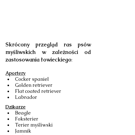
Skrócony przegląd ras psów 
myśliwskich w zależności od 
zastosowania łowieckiego
:
Aportery
Cocker spaniel
Golden retriever
Flat coated retriever
Labrador
Dzikarze
Beagle
Foksterier
Terier myśliwski
Jamnik